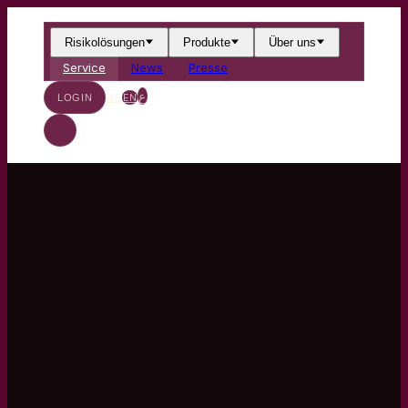
Risikolösungen
Produkte
Über uns
Service
News
Presse
ع
DE
EN
LOGIN