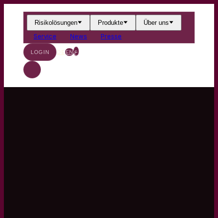
Risikolösungen
Produkte
Über uns
Service
News
Presse
ع
DE
EN
LOGIN