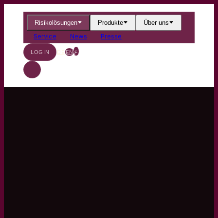
Risikolösungen
Produkte
Über uns
Service
News
Presse
ع
DE
EN
LOGIN