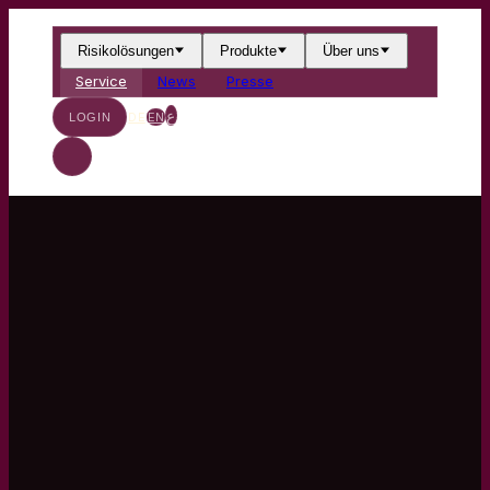
Risikolösungen
Produkte
Über uns
Service
News
Presse
ع
DE
EN
LOGIN